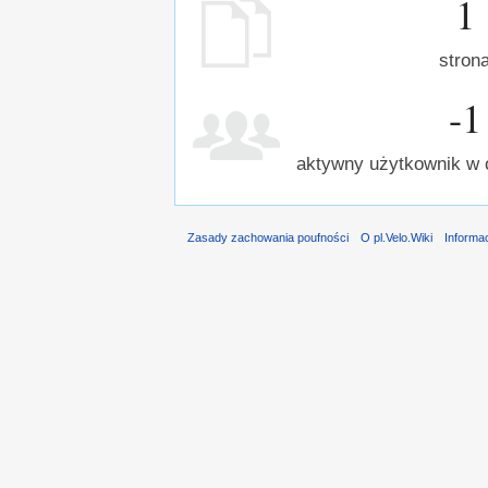
1
stron
-1
aktywny użytkownik w 
Zasady zachowania poufności
O pl.Velo.Wiki
Informa